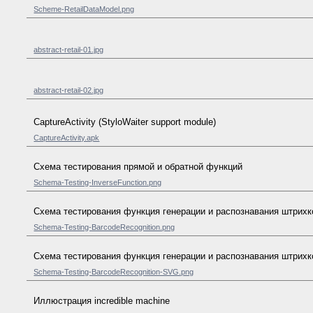
Scheme-RetailDataModel.png
abstract-retail-01.jpg
abstract-retail-02.jpg
CaptureActivity (StyloWaiter support module)
CaptureActivity.apk
Схема тестирования прямой и обратной функций
Schema-Testing-InverseFunction.png
Схема тестирования функция генерации и распознавания штрих
Schema-Testing-BarcodeRecognition.png
Схема тестирования функция генерации и распознавания штрихк
Schema-Testing-BarcodeRecognition-SVG.png
Иллюстрация incredible machine