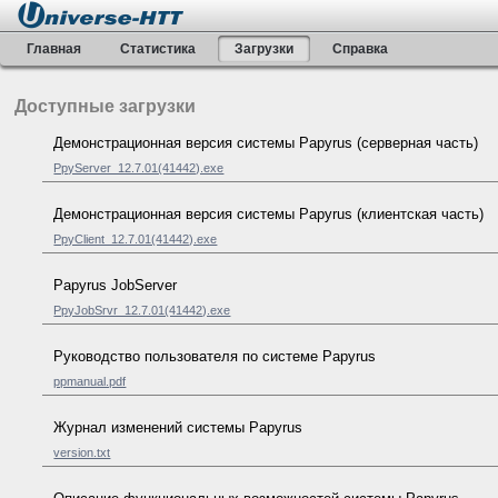
Главная
Статистика
Загрузки
Справка
Доступные загрузки
Демонстрационная версия системы Papyrus (серверная часть)
PpyServer_12.7.01(41442).exe
Демонстрационная версия системы Papyrus (клиентская часть)
PpyClient_12.7.01(41442).exe
Papyrus JobServer
PpyJobSrvr_12.7.01(41442).exe
Руководство пользователя по системе Papyrus
ppmanual.pdf
Журнал изменений системы Papyrus
version.txt