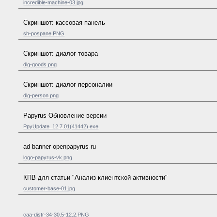
incredible-machine-03.jpg
Скриншот: кассовая панель
sh-pospane.PNG
Скриншот: диалог товара
dlg-goods.png
Скриншот: диалог персоналии
dlg-person.png
Papyrus Обновление версии
PpyUpdate_12.7.01(41442).exe
ad-banner-openpapyrus-ru
logo-papyrus-vk.png
КПВ для статьи "Анализ клиентской активности"
customer-base-01.jpg
caa-distr-34-30.5-12.2.PNG