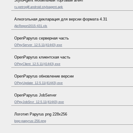
StyloAgent Мобильный торговый агент
ru.petroglif.android.styloagent.apk
Алкогольная декларация для версии формата 4.31
AlcReport2015-431.xls
OpenPapyrus серверная часть
OPpyServer_12.5.11(41443).exe
OpenPapyrus клиентская часть
OPpyClient_12.5.11(41443).exe
OpenPapyrus обновление версии
OPpyUpdate_12.5.11(41443).exe
OpenPapyrus JobServer
OPpyJobSrvr_12.5.11(41443).exe
Логотип Papyrus png 228x256
logo-papyrus-256.png