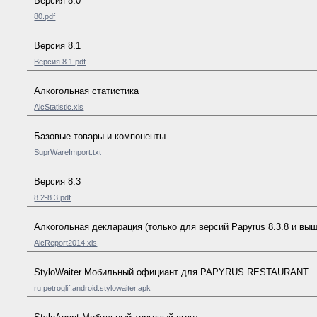
Версия 8.0
80.pdf
Версия 8.1
Версия 8.1.pdf
Алкогольная статистика
AlcStatistic.xls
Базовые товары и компоненты
SuprWareImport.txt
Версия 8.3
8.2-8.3.pdf
Алкогольная декларация (только для версий Papyrus 8.3.8 и выш
AlcReport2014.xls
StyloWaiter Мобильный официант для PAPYRUS RESTAURANT
ru.petroglif.android.stylowaiter.apk