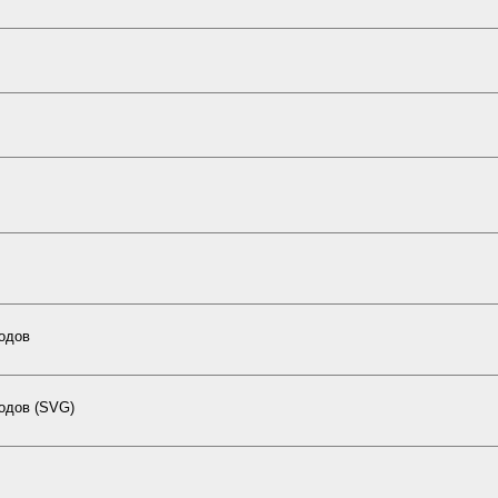
кодов
одов (SVG)