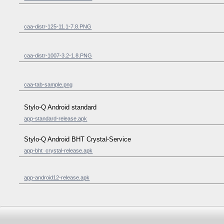
caa-distr-125-11.1-7.8.PNG
caa-distr-1007-3.2-1.8.PNG
caa-tab-sample.png
Stylo-Q Android standard
app-standard-release.apk
Stylo-Q Android BHT Crystal-Service
app-bht_crystal-release.apk
app-android12-release.apk