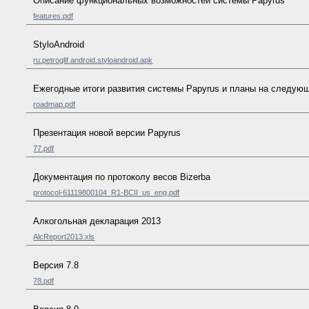
Описание функциональных возможностей системы Papyrus
features.pdf
StyloAndroid
ru.petroglif.android.styloandroid.apk
Ежегодные итоги развития системы Papyrus и планы на следую
roadmap.pdf
Презентация новой версии Papyrus
77.pdf
Документация по протоколу весов Bizerba
protocol-61119800104_R1-BCII_us_eng.pdf
Алкогольная декларация 2013
AlcReport2013.xls
Версия 7.8
78.pdf