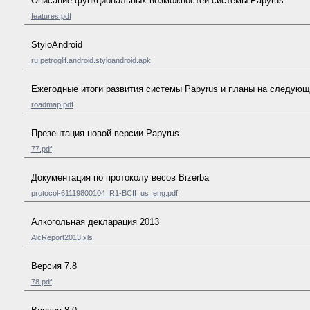
Описание функциональных возможностей системы Papyrus
features.pdf
StyloAndroid
ru.petroglif.android.styloandroid.apk
Ежегодные итоги развития системы Papyrus и планы на следующ
roadmap.pdf
Презентация новой версии Papyrus
77.pdf
Документация по протоколу весов Bizerba
protocol-61119800104_R1-BCII_us_eng.pdf
Алкогольная декларация 2013
AlcReport2013.xls
Версия 7.8
78.pdf