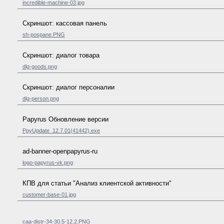
incredible-machine-03.jpg
Скриншот: кассовая панель
sh-pospane.PNG
Скриншот: диалог товара
dlg-goods.png
Скриншот: диалог персоналии
dlg-person.png
Papyrus Обновление версии
PpyUpdate_12.7.01(41442).exe
ad-banner-openpapyrus-ru
logo-papyrus-vk.png
КПВ для статьи "Анализ клиентской активности"
customer-base-01.jpg
caa-distr-34-30.5-12.2.PNG