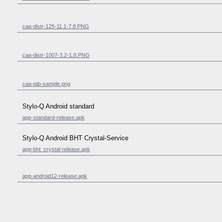
caa-distr-125-11.1-7.8.PNG
caa-distr-1007-3.2-1.8.PNG
caa-tab-sample.png
Stylo-Q Android standard
app-standard-release.apk
Stylo-Q Android BHT Crystal-Service
app-bht_crystal-release.apk
app-android12-release.apk