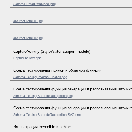
Scheme-RetailDataModel.png
abstract-retail-01.jpg
abstract-retail-02.jpg
CaptureActivity (StyloWaiter support module)
CaptureActivity.apk
Схема тестирования прямой и обратной функций
Schema-Testing-InverseFunction.png
Схема тестирования функция генерации и распознавания штрихк
Schema-Testing-BarcodeRecognition.png
Схема тестирования функция генерации и распознавания штрихк
Schema-Testing-BarcodeRecognition-SVG.png
Иллюстрация incredible machine