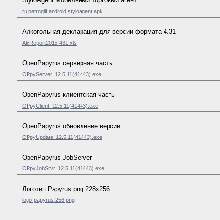
StyloAgent Мобильный торговый агент
ru.petroglif.android.styloagent.apk
Алкогольная декларация для версии формата 4.31
AlcReport2015-431.xls
OpenPapyrus серверная часть
OPpyServer_12.5.11(41443).exe
OpenPapyrus клиентская часть
OPpyClient_12.5.11(41443).exe
OpenPapyrus обновление версии
OPpyUpdate_12.5.11(41443).exe
OpenPapyrus JobServer
OPpyJobSrvr_12.5.11(41443).exe
Логотип Papyrus png 228x256
logo-papyrus-256.png