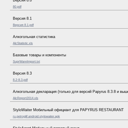
Версия 8.0
80.pdf
Версия 8.1
Версия 8.1.pdf
Алкогольная статистика
AlcStatistic.xls
Базовые товары и компоненты
SuprWareImport.txt
Версия 8.3
8.2-8.3.pdf
Алкогольная декларация (только для версий Papyrus 8.3.8 и выш
AlcReport2014.xls
StyloWaiter Мобильный официант для PAPYRUS RESTAURANT
ru.petroglif.android.stylowaiter.apk