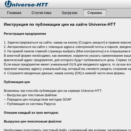
Главная
Статистика
Загрузки
Справка
Инструкция по публикации цен на сайте Universe-HTT
Регистрация предприятия
1. Зарегистрироваться на сайте, нажав на кнопку [Создать аккаунт] в правом верхн
2. Авторизоваться на сайте с помощью адреса электронной почты и пароля, введенн
3. На правой панели главной страницы выбрать [Мои контрагенты] и в открывшемся 
В анкетной форме необходимо, как минимум, корректно указать наименование ваше
фактический адрес предприятия, для которого будут публиковаться цены. Сервис U
Если ваше предприятие имеет уникальный GLN для вводимого адреса, то лучше все
присвоит вашему адресу уникальный код, который вы сможете увидеть сохранив ка
4. Сохраните введенные данные, нажав кнопку [OK] в нижней части окна формы.
Публикация цен
Возможны три способа публикации цен на сервере Universe-HTT:
-- Выгрузка цен текстовым файлом
-- Передача цен посредством методов SOAP
-- Публикация из системы Papyrus
Опишем каждый из трех методов:
Выгрузка цен текстовым файлом
Необходимо подготовить текстовый файл, содержащий две колонки, разделенные сим