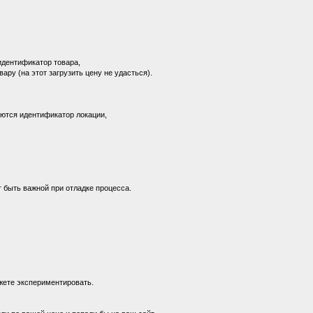
идентификатор товара,
ру (на этот загрузить цену не удасться).
аются идентификатор локации,
т быть важной при отладке процесса.
ожете экспериментировать.