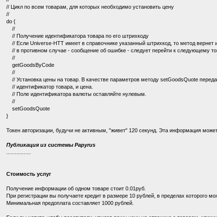
// Цикл по всем товарам, для которых необходимо установить цену
//
do {
//
// Получение идентификатора товара по его штрихкоду
// Если Universe-HTT имеет в справочнике указанный штрихкод, то метод вернет 
// в противном случае - сообщение об ошибке - следует перейти к следующему това
//
getGoodsByCode
//
// Установка цены на товар. В качестве параметров методу setGoodsQuote перед
// идентификатор товара, и цена.
// Поле идентификатора валюты оставляйте нулевым.
//
setGoodsQuote
}
Токен авторизации, будучи не активным, "живет" 120 секунд. Эта информация може
Публикация из системы Papyrus
.................
Стоимость услуг
Получение информации об одном товаре стоит 0.01руб.
При регистрации вы получаете кредит в размере 10 рублей, в пределах которого м
Минимальная предоплата составляет 1000 рублей.