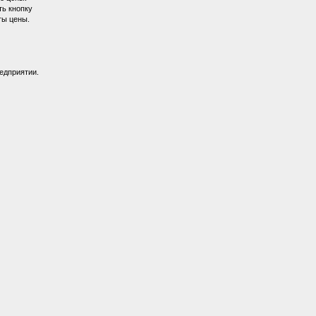
ть кнопку
ты цены.
едприятии.