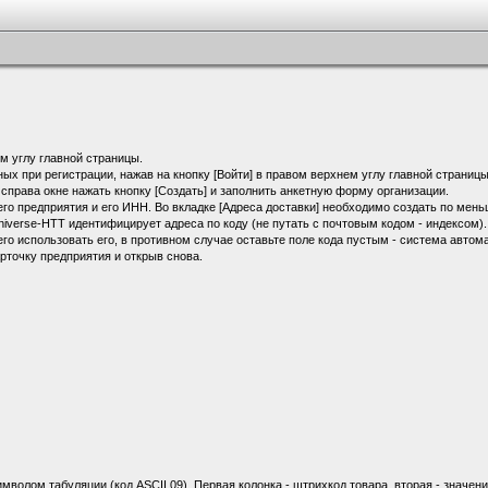
ем углу главной страницы.
ых при регистрации, нажав на кнопку [Войти] в правом верхнем углу главной страницы
справа окне нажать кнопку [Создать] и заполнить анкетную форму организации.
го предприятия и его ИНН. Во вкладке [Адреса доставки] необходимо создать по мен
niverse-HTT идентифицирует адреса по коду (не путать с почтовым кодом - индексом).
го использовать его, в противном случае оставьте поле кода пустым - система автом
рточку предприятия и открыв снова.
волом табуляции (код ASCII 09). Первая колонка - штрихкод товара, вторая - значени