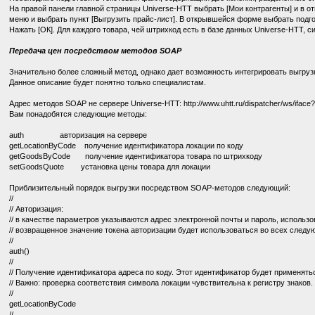
На правой панели главной страницы Universe-HTT выбрать [Мои контрагенты] и в о
меню и выбрать пункт [Выгрузить прайс-лист]. В открывшейся форме выбрать подго
Нажать [ОК]. Для каждого товара, чей штрихкод есть в базе данных Universe-HTT,
Передача цен посредством методов SOAP
Значительно более сложный метод, однако дает возможность интегрировать выгруз
Данное описание будет понятно только специалистам.
Адрес методов SOAP не сервере Universe-HTT: http://www.uhtt.ru/dispatcher/ws/iface
Вам понадобятся следующие методы:
auth авторизация на сервере
getLocationByCode получение идентификатора локации по коду
getGoodsByCode получение идентификатора товара по штрихкоду
setGoodsQuote установка цены товара для локации
Приблизительный порядок выгрузки посредством SOAP-методов следующий:
//
// Авторизация:
// в качестве параметров указываются адрес электронной почты и пароль, использ
// возвращенное значение токена авторизации будет использоваться во всех след
//
auth()
//
// Получение идентификатора адреса по коду. Этот идентификатор будет применять
// Важно: проверка соответствия символа локации чувствительна к регистру знаков.
//
getLocationByCode
//