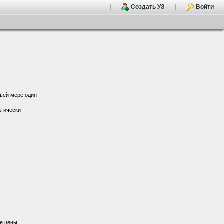
Создать УЗ
Войти
.
ьшей мере один
атически
е цены.