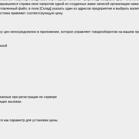
ткрывшемся справа окне напротив одной из созданных вами записей организации нажа
товленный файл, в поле [Склад] указать один из адресов предприятия и выбрать валю
 система привяжет соответсвующую цену.
ку цен непосредсвенно в приложение, которое управляет товарооборотом на вашем пр
?wsdl
ованные при регистрации не сервере
ующих вызовах.
ся как параметр для установки цены.