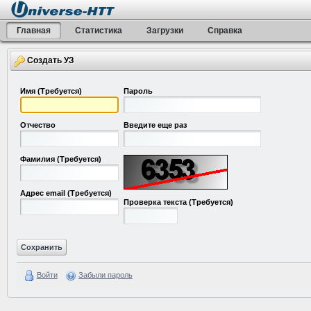
Главная
Статистика
Загрузки
Справка
Создать УЗ
Имя
(Требуется)
Пароль
Отчество
Введите еще раз
Фамилия
(Требуется)
Адрес email
(Требуется)
Проверка текста
(Требуется)
Войти
Забыли пароль